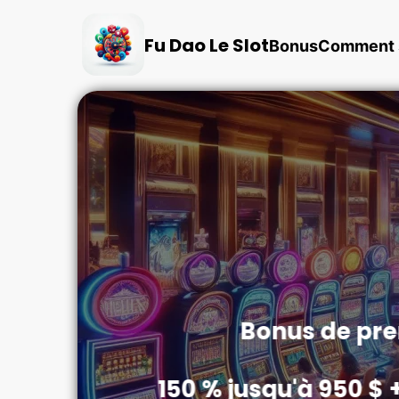
Fu Dao Le Slot
Bonus
Comment s
Bonus de pre
150 % jusqu'à 950 $ 