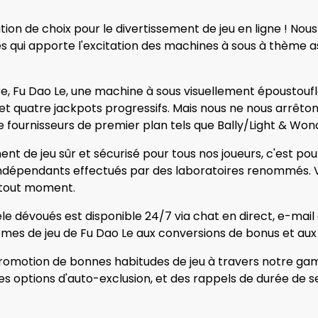
ation de choix pour le divertissement de jeu en ligne ! 
 qui apporte l'excitation des machines à sous à thème as
e, Fu Dao Le, une machine à sous visuellement époustouf
t quatre jackpots progressifs. Mais nous ne nous arrêtons
e fournisseurs de premier plan tels que Bally/Light & Wond
t de jeu sûr et sécurisé pour tous nos joueurs, c'est po
indépendants effectués par des laboratoires renommés. 
 tout moment.
èle dévoués est disponible 24/7 via chat en direct, e-mai
lèmes de jeu de Fu Dao Le aux conversions de bonus et au
motion de bonnes habitudes de jeu à travers notre gam
des options d'auto-exclusion, et des rappels de durée de 