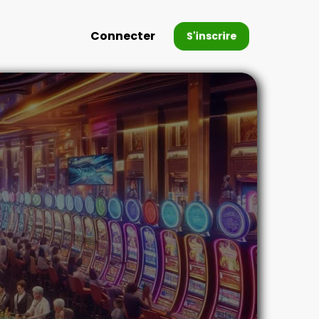
Connecter
S'inscrire