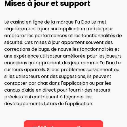
Mises à jour et support
Le casino en ligne de la marque Fu Dao Le met
régulièrement à jour son application mobile pour
améliorer les performances et les fonctionnalités de
sécurité. Ces mises à jour apportent souvent des
corrections de bugs, de nouvelles fonctionnalités et
une expérience utilisateur améliorée pour les joueurs
canadiens qui apprécient des jeux comme Fu Dao Le
sur leurs appareils. Si des problèmes surviennent ou
si les utilisateurs ont des suggestions, ils peuvent
contacter par chat dans l'application ou par les
canaux d'aide en direct pour fournir des retours
précieux qui contribuent à façonner les
développements futurs de l'application.