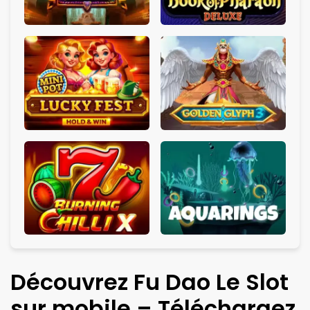
Découvrez Fu Dao Le Slot
sur mobile – Téléchargez