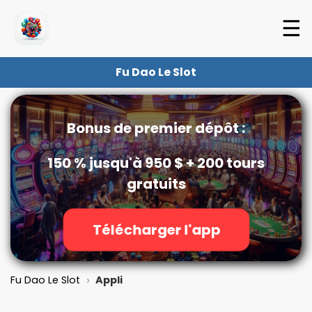
☰
Fu Dao Le Slot
Bonus de premier dépôt :
150 % jusqu'à 950 $ + 200 tours
gratuits
Télécharger l'app
›
Fu Dao Le Slot
Appli