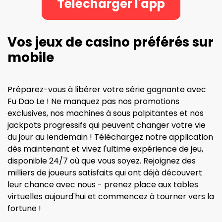
Télécharger l'app
Vos jeux de casino préférés sur
mobile
Préparez-vous à libérer votre série gagnante avec
Fu Dao Le ! Ne manquez pas nos promotions
exclusives, nos machines à sous palpitantes et nos
jackpots progressifs qui peuvent changer votre vie
du jour au lendemain ! Téléchargez notre application
dès maintenant et vivez l'ultime expérience de jeu,
disponible 24/7 où que vous soyez. Rejoignez des
milliers de joueurs satisfaits qui ont déjà découvert
leur chance avec nous - prenez place aux tables
virtuelles aujourd'hui et commencez à tourner vers la
fortune !